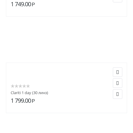
1 749.00
Р
Clariti 1 day (30 линз)
1 799.00
Р