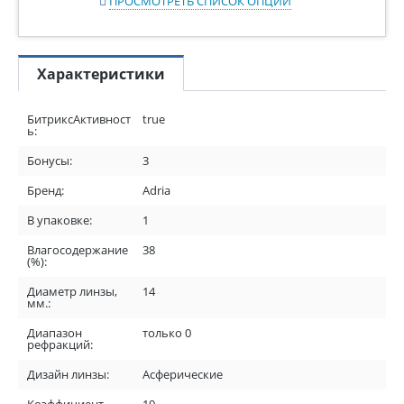
ПРОСМОТРЕТЬ СПИСОК ОПЦИЙ
Характеристики
БитриксАктивност
true
ь:
Бонусы:
3
Бренд:
Adria
В упаковке:
1
Влагосодержание
38
(%):
Диаметр линзы,
14
мм.:
Диапазон
только 0
рефракций:
Дизайн линзы:
Асферические