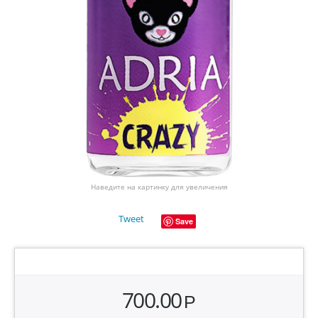
Наведите на картинку для увеличения
Tweet
Save
700.00
Р