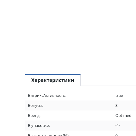
Характеристики
БитриксАктивность:
true
Бонусы:
3
Бренд:
Optimed
В упаковке:
<>
Влагосодержание (%):
0