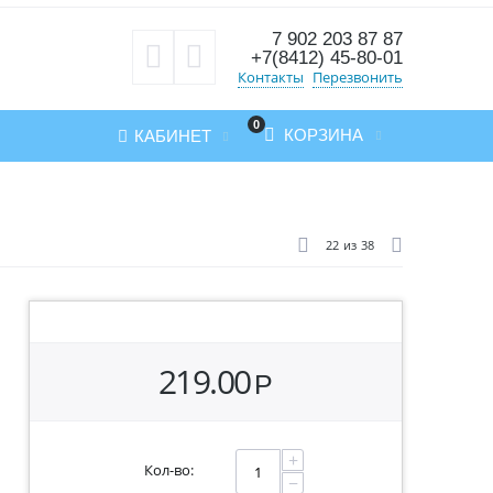
7 902 203 87 87
+7(8412) 45-80-01
Контакты
Перезвонить
0
КОРЗИНА
КАБИНЕТ
22
из
38
219.00
Р
+
Кол-во:
−